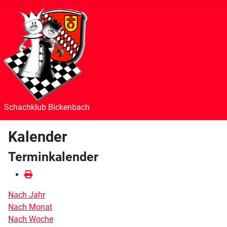
Schachklub Bickenbach
Kalender
Terminkalender
Nach Jahr
Nach Monat
Nach Woche